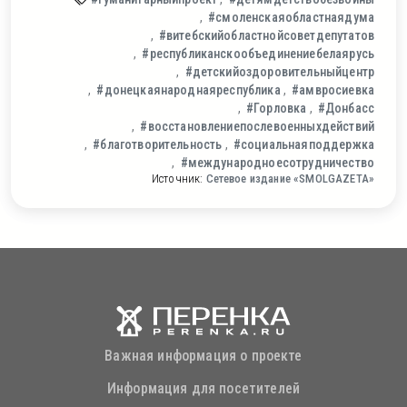
#смоленскаяобластнаядума
#витебскийобластнойсоветдепутатов
#республиканскообъединениебелаярусь
#детскийоздоровительныйцентр
#донецкаянароднаяреспублика
#амвросиевка
#Горловка
#Донбасс
#восстановлениепослевоенныхдействий
#благотворительность
#социальнаяподдержка
#международноесотрудничество
Источник:
Сетевое издание «SMOLGAZETA»
Важная информация о проекте
Информация для посетителей