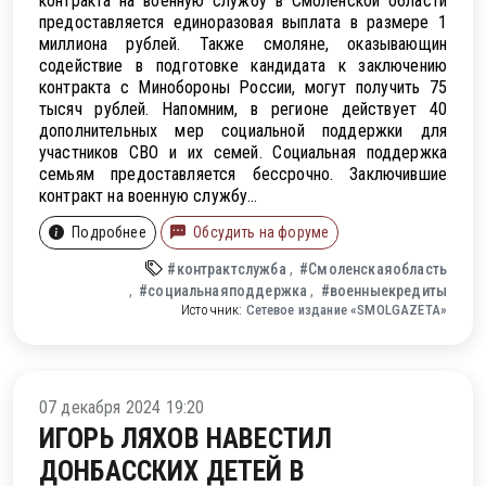
контракта на военную службу в Смоленской области
предоставляется единоразовая выплата в размере 1
миллиона рублей. Также смоляне, оказывающин
содействие в подготовке кандидата к заключению
контракта с Минобороны России, могут получить 75
тысяч рублей. Напомним, в регионе действует 40
дополнительных мер социальной поддержки для
участников СВО и их семей. Социальная поддержка
семьям предоставляется бессрочно. Заключившие
контракт на военную службу...
Подробнее
Обсудить на форуме
#контрактслужба
#Смоленскаяобласть
#социальнаяподдержка
#военныекредиты
Источник:
Сетевое издание «SMOLGAZETA»
ти
07 декабря 2024 19:20
ИГОРЬ ЛЯХОВ НАВЕСТИЛ
ДОНБАССКИХ ДЕТЕЙ В