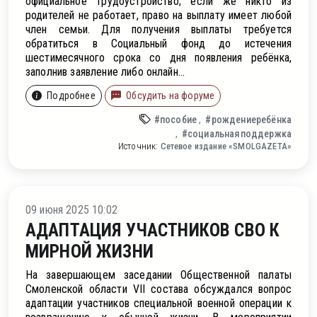
официальное трудоустройство; если же никто из
родителей не работает, право на выплату имеет любой
член семьи. Для получения выплаты требуется
обратиться в Социальный фонд до истечения
шестимесячного срока со дня появления ребёнка,
заполнив заявление либо онлайн...
Подробнее
Обсудить на форуме
#пособие
#рождениеребёнка
#социальнаяподдержка
Источник:
Сетевое издание «SMOLGAZETA»
он
09 июня 2025 10:02
АДАПТАЦИЯ УЧАСТНИКОВ СВО К
МИРНОЙ ЖИЗНИ
На завершающем заседании Общественной палаты
Смоленской области VII состава обсуждался вопрос
адаптации участников специальной военной операции к