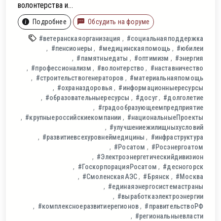
волонтерства и...
Подробнее
Обсудить на форуме
#ветеранскаяорганизация
#социальнаяподдержка
#пенсионеры
#медицинскаяпомощь
#юбилеи
#памятныедаты
#оптимизм
#энергия
#профессионализм
#волонтерство
#наставничество
#строительствогенераторов
#материальнаяпомощь
#охраназдоровья
#информационныересурсы
#образовательныересурсы
#досуг
#долголетие
#градообразующеемпредприятие
#крупныероссийскиекомпании
#национальныеПроекты
#улучшениежилищныхусловий
#развитиевсехуровнеймедицины
#инфраструктура
#Росатом
#Росэнергоатом
#Электроэнергетическийдивизион
#ГоскорпорацияРосатом
#десногорск
#СмоленскаяАЭС
#Брянск
#Москва
#единаяэнергосистемастраны
#выработкаэлектроэнергии
#комплексноеразвитиерегионов
#правительствоРФ
#региональныевласти