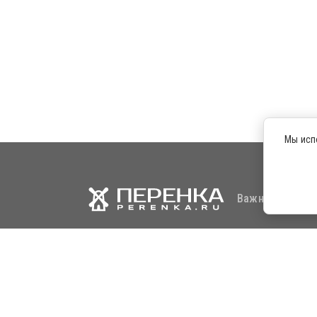
Мы исп
Важная информа
© Copyright
Новостной агре
Сер