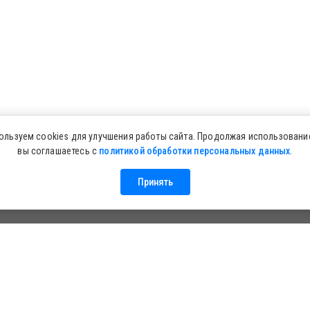
ользуем cookies для улучшения работы сайта. Продолжая использование
вы соглашаетесь с
политикой обработки персональных данных
.
Принять
ция о проекте
Информация для посетителей
Политика в
гатор "ПЕРЕНКА.RU" с использованием Искусственного Инте
вис работает на платформе Искусственного Интеллекта:
zerro-ai