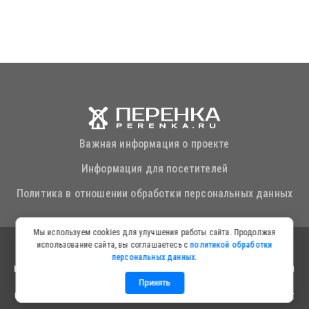
Важная информация о проекте
Информация для посетителей
Политика в отношении обработки персональных данных
Мы используем cookies для улучшения работы сайта. Продолжая
использование сайта, вы соглашаетесь с
политикой обработки
© Copyright
Новостной агрегатор "ПЕРЕНКА.RU" с
персональных данных
.
использованием Искусственного Интеллекта
. Все права
защищены
Принять
Сервис работает на платформе Искусственного Интеллекта: