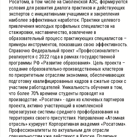
Росатома, в том числе на Смоленской АЭС, формируются
условия для развития диалога практиков и действующих
экспертов с инициативными учащимися и закрепления
наиболее эффективных наработок. Практики целевого
привлечения молодых профильных специалистов на
стажировки, наставничество, вовлечение в
образовательный процесс практикующих специалистов –
примеры инструментов, показавших свою эффективность.
Справочно Федеральный проект «Профессионалитет»
реализуется с 2022 года в рамках государственной
программы РФ «Развитие образования». Цель проекта –
создание образовательно-производственных кластеров
по приоритетным отраслям экономики, обеспечивающих
подготовку квалифицированных кадров в сжатые сроки с
участием работодателей. Уникальность обучения в том,
что более 70% времени студенты проводят на
производстве. «Росатом» - один из ключевых партнеров
проекта, активно участвующий в комплексной
перезагрузке системы среднего профобразования на
территориях своего присутствия. Направление «Атомная
отрасль» курирует Корпоративная академия «Росатома».
Профессионалитеты по актуальным для отрасли
специальностям уже действуют в Курске, Полярных