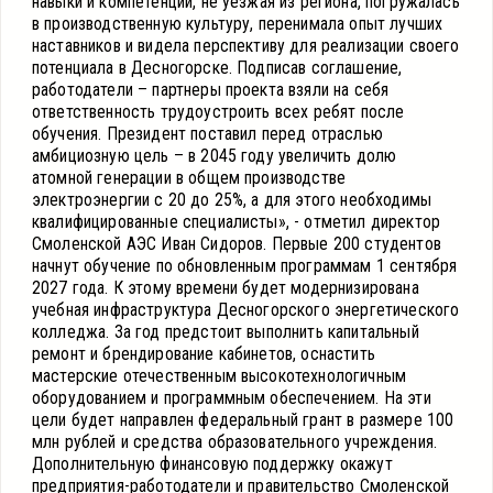
навыки и компетенции, не уезжая из региона, погружалась
в производственную культуру, перенимала опыт лучших
наставников и видела перспективу для реализации своего
потенциала в Десногорске. Подписав соглашение,
работодатели – партнеры проекта взяли на себя
ответственность трудоустроить всех ребят после
обучения. Президент поставил перед отраслью
амбициозную цель – в 2045 году увеличить долю
атомной генерации в общем производстве
электроэнергии с 20 до 25%, а для этого необходимы
квалифицированные специалисты», - отметил директор
Смоленской АЭС Иван Сидоров. Первые 200 студентов
начнут обучение по обновленным программам 1 сентября
2027 года. К этому времени будет модернизирована
учебная инфраструктура Десногорского энергетического
колледжа. За год предстоит выполнить капитальный
ремонт и брендирование кабинетов, оснастить
мастерские отечественным высокотехнологичным
оборудованием и программным обеспечением. На эти
цели будет направлен федеральный грант в размере 100
млн рублей и средства образовательного учреждения.
Дополнительную финансовую поддержку окажут
предприятия-работодатели и правительство Смоленской