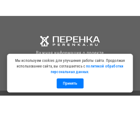
Важная информация о проекте
Мы используем cookies для улучшения работы сайта. Продолжая
Информация для посетителей
использование сайта, вы соглашаетесь с
политикой обработки
персональных данных
.
Политика в отношении обработки персональных данных
Принять
© Copyright
Новостной агрегатор "ПЕРЕНКА.RU" с
использованием Искусственного Интеллекта
. Все права
защищены
Сервис работает на платформе Искусственного Интеллекта:
zerro-ai.ru