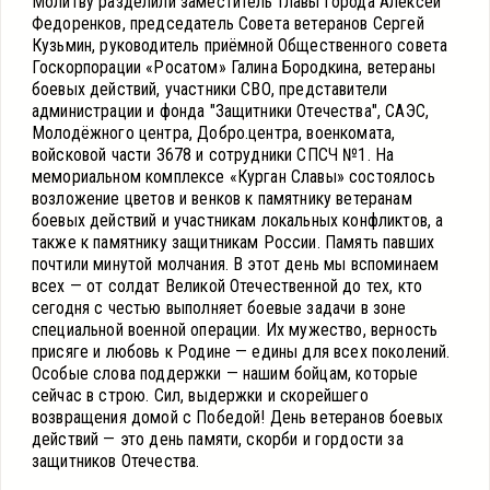
Молитву разделили заместитель Главы города Алексей
Федоренков, председатель Совета ветеранов Сергей
Кузьмин, руководитель приёмной Общественного совета
Госкорпорации «Росатом» Галина Бородкина, ветераны
боевых действий, участники СВО, представители
администрации и фонда "Защитники Отечества", САЭС,
Молодёжного центра, Добро.центра, военкомата,
войсковой части 3678 и сотрудники СПСЧ №1. На
мемориальном комплексе «Курган Славы» состоялось
возложение цветов и венков к памятнику ветеранам
боевых действий и участникам локальных конфликтов, а
также к памятнику защитникам России. Память павших
почтили минутой молчания. В этот день мы вспоминаем
всех — от солдат Великой Отечественной до тех, кто
сегодня с честью выполняет боевые задачи в зоне
специальной военной операции. Их мужество, верность
присяге и любовь к Родине — едины для всех поколений.
Особые слова поддержки — нашим бойцам, которые
сейчас в строю. Сил, выдержки и скорейшего
возвращения домой с Победой! День ветеранов боевых
действий — это день памяти, скорби и гордости за
защитников Отечества.