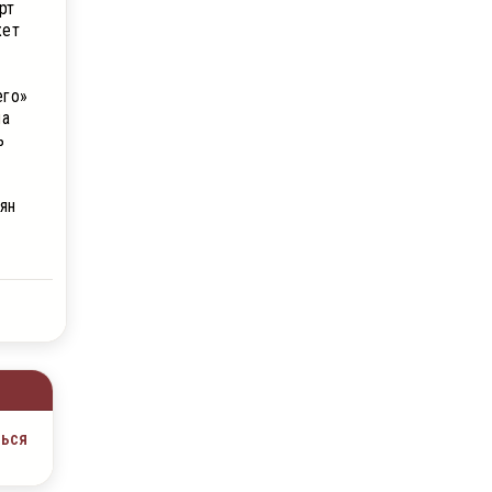
рт
жет
его»
на
ь
ян
ться