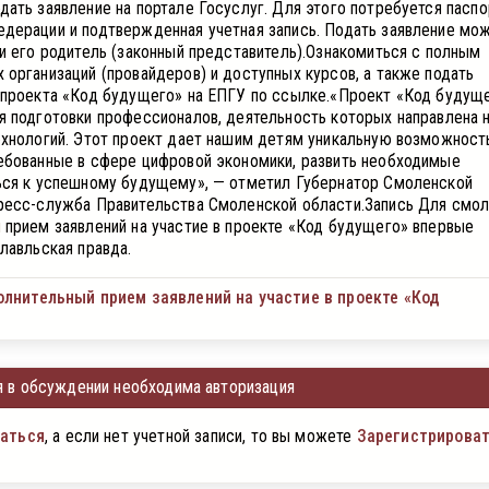
ать заявление на портале Госуслуг. Для этого потребуется паспо
дерации и подтвержденная учетная запись. Подать заявление мо
 и его родитель (законный представитель).Ознакомиться с полным
 организаций (провайдеров) и доступных курсов, а также подать
 проекта «Код будущего» на ЕПГУ по ссылке.«Проект «Код будущ
я подготовки профессионалов, деятельность которых направлена 
ехнологий. Этот проект дает нашим детям уникальную возможност
ебованные в сфере цифровой экономики, развить необходимые
ься к успешному будущему», — отметил Губернатор Смоленской
ресс-служба Правительства Смоленской области.Запись Для смол
 прием заявлений на участие в проекте «Код будущего» впервые
лавльская правда.
олнительный прием заявлений на участие в проекте «Код
 в обсуждении необходима авторизация
аться
, а если нет учетной записи, то вы можете
Зарегистрирова