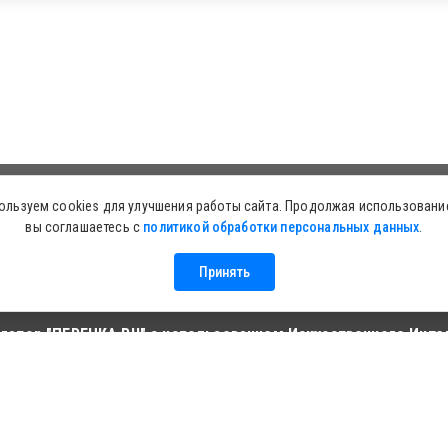
ользуем cookies для улучшения работы сайта. Продолжая использование
вы соглашаетесь с
политикой обработки персональных данных
.
ция о проекте
Информация для посетителей
Политика в
Принять
гатор "ПЕРЕНКА.RU" с использованием Искусственного Инте
вис работает на платформе Искусственного Интеллекта:
zerro-ai