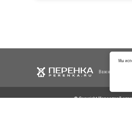
Мы исп
Важная информа
© Copyright
Новостной агре
Сер