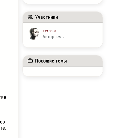
Участники
zerro-ai
Автор темы
Похожие темы
тие
 со
те.