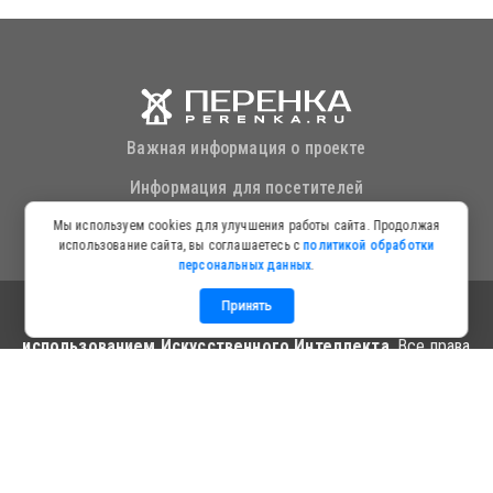
Важная информация о проекте
Информация для посетителей
Политика в отношении обработки персональных данных
Мы используем cookies для улучшения работы сайта. Продолжая
использование сайта, вы соглашаетесь с
политикой обработки
персональных данных
.
Принять
© Copyright
Новостной агрегатор "ПЕРЕНКА.RU" с
использованием Искусственного Интеллекта
. Все права
защищены
Сервис работает на платформе Искусственного Интеллекта:
zerro-ai.ru