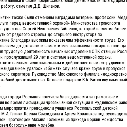
ные навыки в своей профессиональной деятельности. Благодарим 
работу, отметил Д.Д. Щипанов.
иятии также были отмечены наградами ветераны профессии. Мед
слуги перед ведомственной охраной» Министерства транспорта
 удостоен Сергей Николаевич Гайсенок, который посвятил более
уть от рядового стрелка до старшего инструктора по
тике благодаря высоким показателям эффективности труда. Его
шением до должности заместителя начальника пожарного поезда
ил трудовую деятельность начальник отделения СПК станции Росл
н, прослуживший 29 лет в системе ведомственной охраны,
ответственным, исполнительным и добросовестным сотрудником.
мандованием удалось избежать случаев кражи груза и пропусков
кого характера. Руководство Московского филиала неоднократно
жебной деятельностью. Коллеги подарили В.А. Битюгину памятны
.
зда города Рославля получили благодарности за грамотные и
я во время ликвидации чрезвычайной ситуации в Руднянском райо
ям мероприятия преподнесли учащиеся Рославльской детской
М.И. Глинки Ксения Свиридкина и Артем Ковальков под руководст
вой. Протоиерей Михаил Гольцман из прихода церкви Рождества
овел богослужение-молебен.