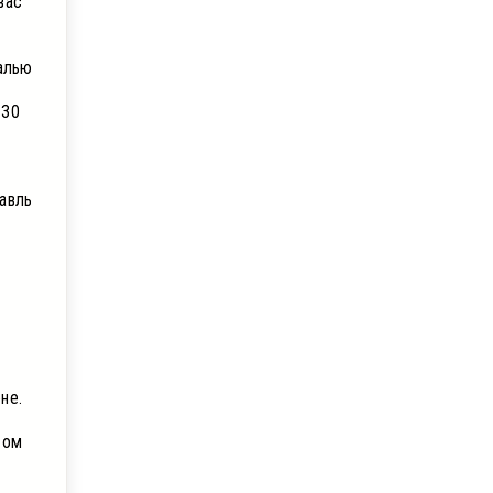
вас
алью
 30
.
авль
й
не.
вом