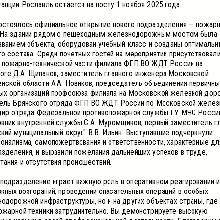
анции Рославль остается на посту 1 ноября 2025 года.
остоялось официальное открытие нового подразделения — пожар
. На здании рядом с пешеходным железнодорожным мостом была
азванием объекта, оборудован учебный класс и созданы оптималь
о состава. Среди почетных гостей на мероприятии присутствовали
я пожарно-технической части филиала ФГП ВО ЖДТ России на
ге Д.А. Щипанов, заместитель главного инженера Московской
нской области А.А. Новиков, председатель объединения первичны
ых организаций профсоюза филиала на Московской железной дор
итель Брянского отряда ФГП ВО ЖДТ России по Московской желез
ндир отряда Федеральной противопожарной службы ГУ МЧС Росси
вник внутренней службы С.А. Муромщиков, первый заместитель г
кий муниципальный округ" В.В. Ильин. Выступавшие подчеркнули
онализма, самопожертвования и ответственности, характерные дл
зделения, и выразили пожелания дальнейших успехов в труде,
тания и отсутствия происшествий.
подразделение играет важную роль в оперативном реагировании и
ных возгораний, проведении спасательных операций в особых
нодорожной инфраструктуры, но и на других объектах страны, где
ожарной техники затруднительно. Вы демонстрируете высокую