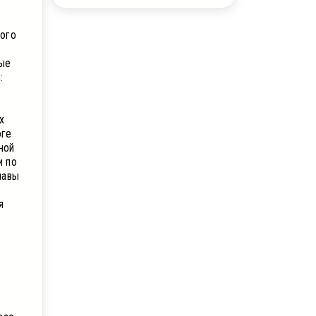
ного
ные
:
х
оге
ной
и по
лавы
я