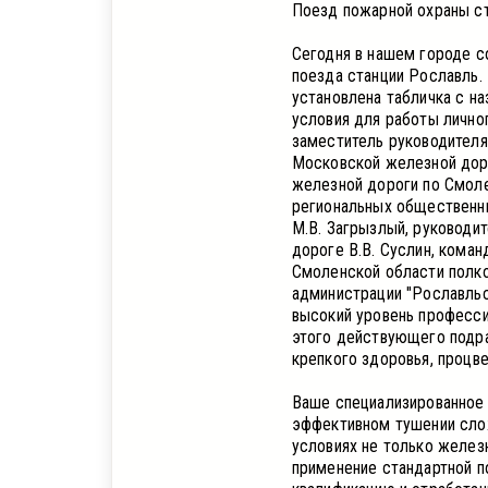
Поезд пожарной охраны ст
Сегодня в нашем городе с
поезда станции Рославль
установлена табличка с н
условия для работы личног
заместитель руководител
Московской железной доро
железной дороги по Смоле
региональных общественн
М.В. Загрызлый, руковод
дороге В.В. Суслин, кома
Смоленской области полко
администрации "Рославльс
высокий уровень професси
этого действующего подра
крепкого здоровья, процве
Ваше специализированное 
эффективном тушении слож
условиях не только желез
применение стандартной п