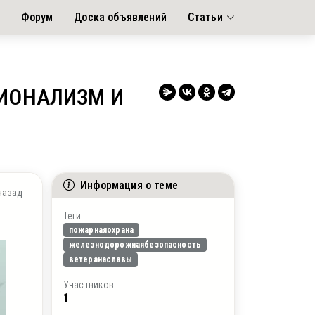
я
Форум
Доска объявлений
Статьи
СИОНАЛИЗМ И
Информация о теме
назад
Теги:
пожарнаяохрана
железнодорожнаябезопасность
ветеранаславы
Участников:
1