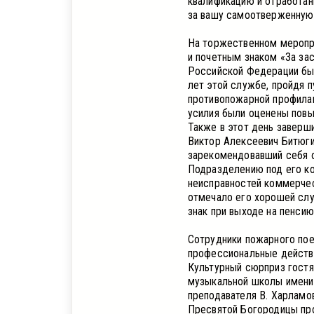
квалификацию и отработан
за вашу самоотверженную 
На торжественном меропр
и почетным знаком «За за
Российской Федерации был
лет этой службе, пройдя п
противопожарной профилак
усилия были оценены повы
Также в этот день заверш
Виктор Алексеевич Битюги
зарекомендовавший себя 
Подразделению под его ко
неисправностей коммерчес
отмечало его хорошей слу
знак при выходе на пенсию
Сотрудники пожарного пое
профессиональные действи
Культурный сюрприз гост
музыкальной школы имени 
преподавателя В. Харламо
Пресвятой Богородицы пр